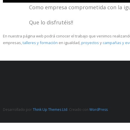
Como empresa comprometida con la igua
Que lo disfrutéis!!
En nuestra página web podrá conocer el trabajo que venimos realizand
empresas,
talleres y formación
en igualdad,
proyectos
y
campañas y ev
Desarrollado por
Think Up Themes Ltd
. Creado con
WordPress
.