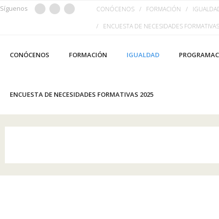
Saltar
Síguenos
CONÓCENOS
FORMACIÓN
IGUALDA
al
ENCUESTA DE NECESIDADES FORMATIVAS
contenido
CONÓCENOS
FORMACIÓN
IGUALDAD
PROGRAMACI
ENCUESTA DE NECESIDADES FORMATIVAS 2025