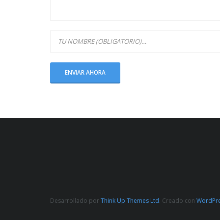
Desarrollado por
Think Up Themes Ltd
. Creado con
WordPr