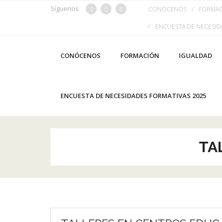
Saltar
Síguenos
CONÓCENOS
FORMA
al
ENCUESTA DE NECESID
contenido
CONÓCENOS
FORMACIÓN
IGUALDAD
ENCUESTA DE NECESIDADES FORMATIVAS 2025
TA